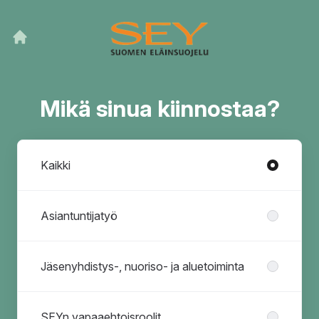
Mikä sinua kiinnostaa?
Osastot
Kaikki
Asiantuntijatyö
Jäsenyhdistys-, nuoriso- ja aluetoiminta
SEYn vapaaehtoisroolit